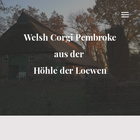
Welsh Corgi Pembroke
aus der
Höhle der Loewen